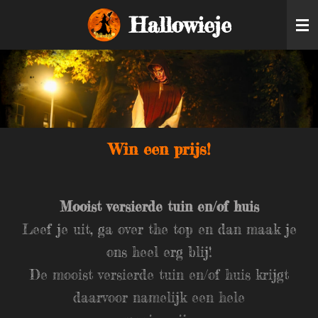
Ga
Hallowieje
direct
naar
de
hoofdinhoud
Win een prijs!
Mooist versierde tuin en/of huis
Leef je uit, ga over the top en dan maak je
ons heel erg blij!
De mooist versierde tuin en/of huis krijgt
daarvoor namelijk een hele