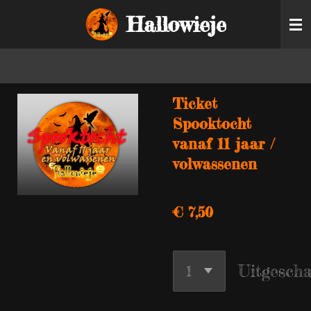
Ga
Hallowieje
direct
naar
de
Ticket
hoofdinhoud
Spooktocht
vanaf 11 jaar /
volwassenen
€ 7,50
Uitgesch