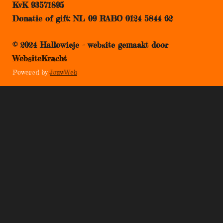
KvK 93571895
b
u
a
e
Donatie of gift: NL 09 RABO 0124 5844 62
o
b
g
d
o
e
r
I
© 2024 Hallowieje - website gemaakt door
k
a
n
WebsiteKracht
m
Powered by
JouwWeb